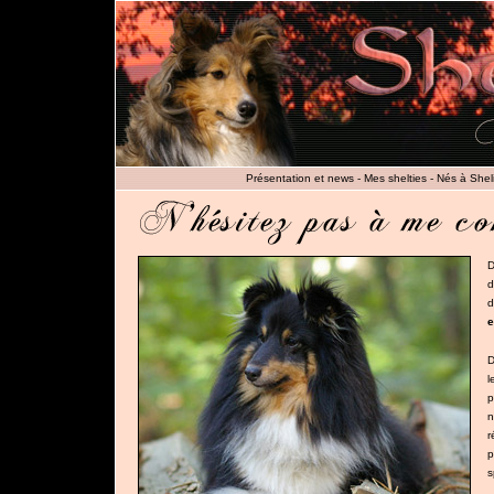
Présentation et news
-
Mes shelties
-
Nés à Shel
D
d
d
e
D
l
p
n
r
p
s